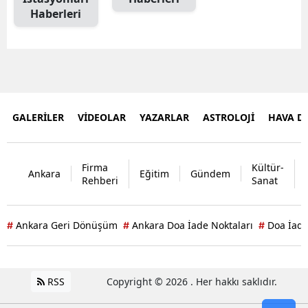
Haberleri
GALERİLER
VİDEOLAR
YAZARLAR
ASTROLOJİ
HAVA 
Firma
Kültür-
Ankara
Eğitim
Gündem
Rehberi
Sanat
Ankara Geri Dönüşüm
Ankara Doa İade Noktaları
Doa İade
#
#
#
RSS
Copyright © 2026 . Her hakkı saklıdır.