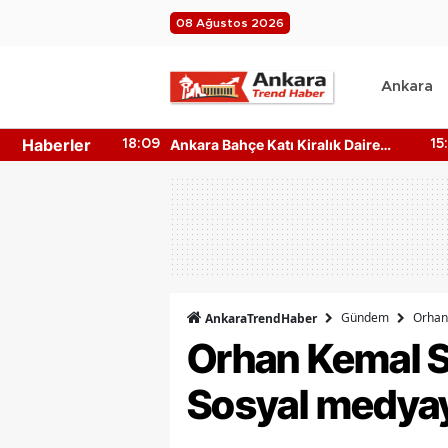
08 Ağustos 2026
Ankara
Haberler
yası Nereden
Ankara Bahçe Katı Kiralık Daire
18:09
15
aş Türleri
Fiyatları Ne Kadar?
Gündem
Orhan 
AnkaraTrendHaber
Orhan Kemal S
Sosyal medyay