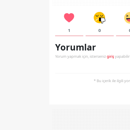
1
0
Yorumlar
Yorum yapmak için, isterseniz
giriş
yapabili
* Bu içerik ile ilgili 