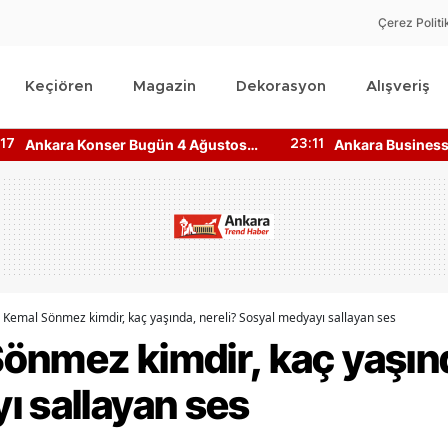
Çerez Politi
Keçiören
Magazin
Dekorasyon
Alışveriş
Ankara Konser Bugün 4 Ağustos
Ankara Business 
:17
23:11
2026 Kimler Sahnede?
Bilgileri Nedir? N
Kemal Sönmez kimdir, kaç yaşında, nereli? Sosyal medyayı sallayan ses
önmez kimdir, kaç yaşınd
ı sallayan ses