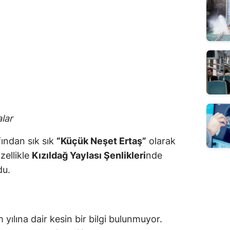
lar
fından sık sık
“Küçük Neşet Ertaş”
olarak
ellikle
Kızıldağ Yaylası Şenlikleri
nde
du.
lına dair kesin bir bilgi bulunmuyor.