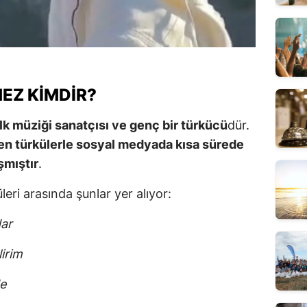
EZ KIMDIR?
lk müziği sanatçısı ve genç bir türkücü
dür.
ten türkülerle sosyal medyada kısa sürede
şmıştır
.
leri arasında şunlar yer alıyor:
ar
irim
e