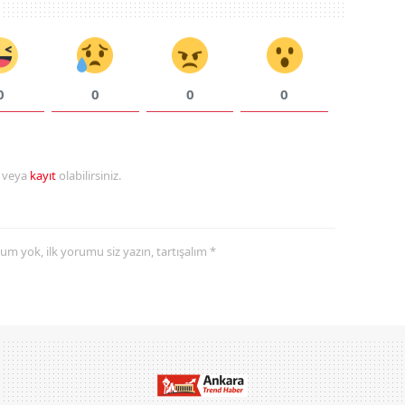
0
0
0
0
r veya
kayıt
olabilirsiniz.
yorum yok, ilk yorumu siz yazın, tartışalım *