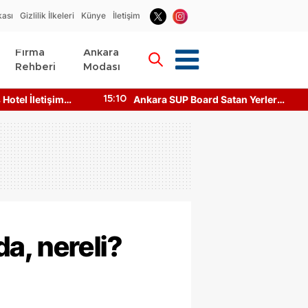
kası
Gizlilik İlkeleri
Künye
İletişim
Firma
Ankara
Rehberi
Modası
Hotel İletişim
Ankara SUP Board Satan Yerler
15:10
asıl Ulaşılır?
Nerede? Kano Fiyatları!
a, nereli?