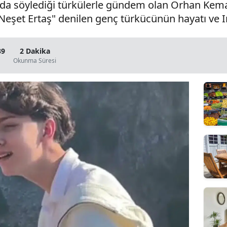
 söylediği türkülerle gündem olan Orhan Kema
k Neşet Ertaş" denilen genç türkücünün hayatı ve 
39
2 Dakika
Okunma Süresi