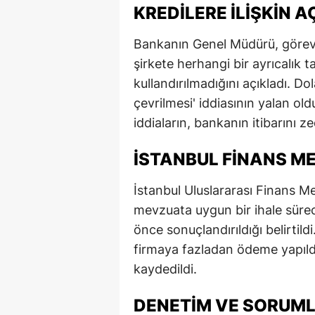
KREDILERE İLIŞKIN 
Bankanın Genel Müdürü, göreve
şirkete herhangi bir ayrıcalık 
kullandırılmadığını açıkladı. Do
çevrilmesi' iddiasının yalan old
iddiaların, bankanın itibarını 
İSTANBUL FINANS ME
İstanbul Uluslararası Finans Me
mevzuata uygun bir ihale sür
önce sonuçlandırıldığı belirtild
firmaya fazladan ödeme yapıldı
kaydedildi.
DENETIM VE SORUM