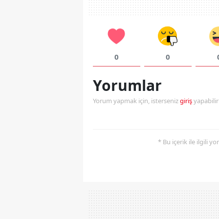
0
0
Yorumlar
Yorum yapmak için, isterseniz
giriş
yapabili
* Bu içerik ile ilgili 