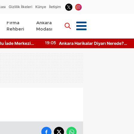
kası
Gizlilik İlkeleri
Künye
İletişim
Firma
Ankara
Rehberi
Modası
u İade Merkezi
Ankara Harikalar Diyarı Nerede?
19:05
to Makinesi
Giriş Ücretleri Ne Kadar?