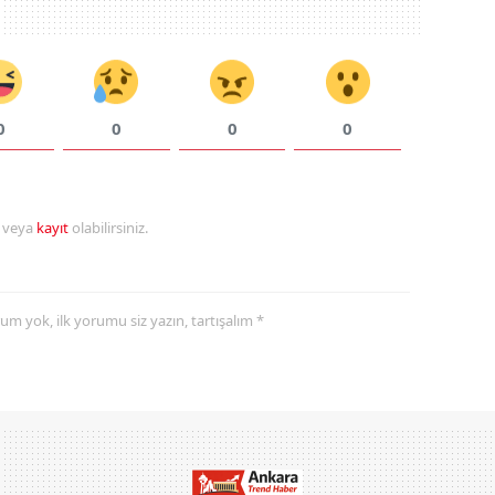
0
0
0
0
r veya
kayıt
olabilirsiniz.
yorum yok, ilk yorumu siz yazın, tartışalım *