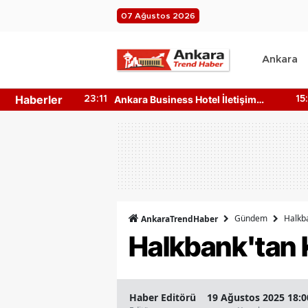
07 Ağustos 2026
Ankara
Haberler
n 4 Ağustos
Ankara Business Hotel İletişim
23:11
15
e?
Bilgileri Nedir? Nasıl Ulaşılır?
Gündem
Halkb
AnkaraTrendHaber
Halkbank'tan
Haber Editörü
19 Ağustos 2025 18:0