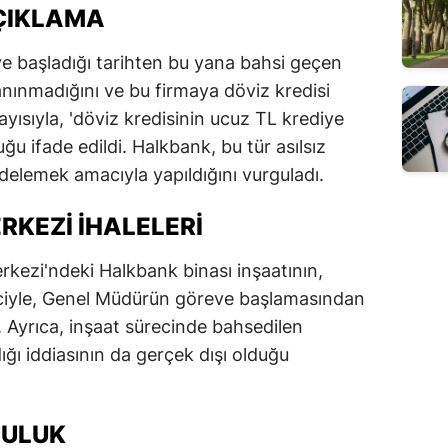
AÇIKLAMA
 başladığı tarihten bu yana bahsi geçen
tanınmadığını ve bu firmaya döviz kredisi
layısıyla, 'döviz kredisinin ucuz TL krediye
uğu ifade edildi. Halkbank, bu tür asılsız
zedelemek amacıyla yapıldığını vurguladı.
RKEZI İHALELERI
rkezi'ndeki Halkbank binası inşaatının,
eciyle, Genel Müdürün göreve başlamasından
i. Ayrıca, inşaat sürecinde bahsedilen
ğı iddiasının da gerçek dışı olduğu
LULUK