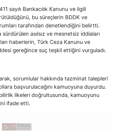
11 sayılı Bankacılık Kanunu ve ilgili
rütüldüğünü, bu süreçlerin BDDK ve
mları tarafından denetlendiğini belirtti.
ürdürülen asılsız ve mesnetsiz iddiaları
 yalan haberlerin, Türk Ceza Kanunu ve
esi gereğince suç teşkil ettiğini vurguladı.
olarak, sorumlular hakkında tazminat talepleri
i yollara başvurulacağını kamuoyuna duyurdu.
ilirlik ilkeleri doğrultusunda, kamuoyunu
i ifade etti.