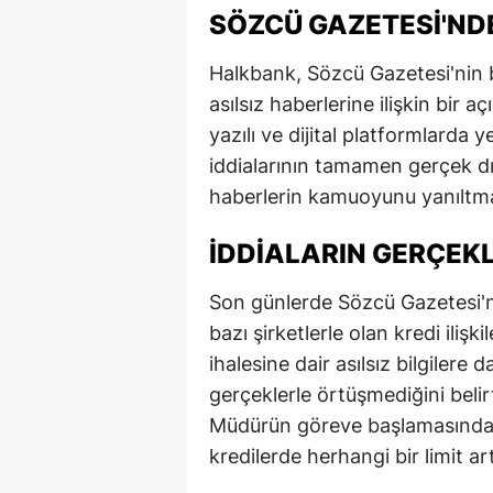
SÖZCÜ GAZETESI'ND
Halkbank, Sözcü Gazetesi'nin
asılsız haberlerine ilişkin bir
yazılı ve dijital platformlarda
iddialarının tamamen gerçek dış
haberlerin kamuoyunu yanıltma
İDDIALARIN GERÇEK
Son günlerde Sözcü Gazetesi'n
bazı şirketlerle olan kredi ilişk
ihalesine dair asılsız bilgiler
gerçeklerle örtüşmediğini belirtti
Müdürün göreve başlamasından 
kredilerde herhangi bir limit ar