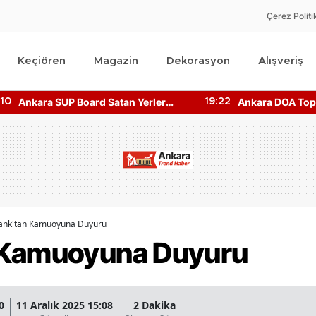
Çerez Politi
Keçiören
Magazin
Dekorasyon
Alışveriş
Ankara SUP Board Satan Yerler
Ankara DOA Topl
:10
19:22
Nerede? Kano Fiyatları!
Nerede? Depozi
Nerede?
ank'tan Kamuoyuna Duyuru
 Kamuoyuna Duyuru
0
11 Aralık 2025 15:08
2 Dakika