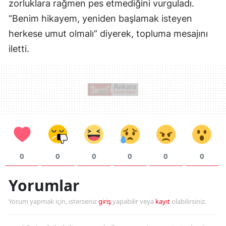
zorluklara rağmen pes etmediğini vurguladı.
“Benim hikayem, yeniden başlamak isteyen
herkese umut olmalı” diyerek, topluma mesajını
iletti.
0
0
0
0
0
0
Yorumlar
Yorum yapmak için, isterseniz
giriş
yapabilir veya
kayıt
olabilirsiniz.