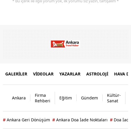
* Bu içerik ile ilgili yorum yok, ilk yorumu siz yazın, tartışalım *
GALERİLER
VİDEOLAR
YAZARLAR
ASTROLOJİ
HAVA 
Firma
Kültür-
Ankara
Eğitim
Gündem
Rehberi
Sanat
Ankara Geri Dönüşüm
Ankara Doa İade Noktaları
Doa İade
#
#
#