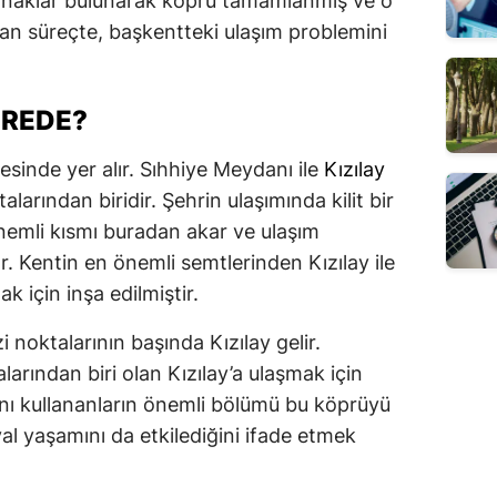
kaynaklar bulunarak köprü tamamlanmış ve o
 süreçte, başkentteki ulaşım problemini
EREDE?
sinde yer alır. Sıhhiye Meydanı ile
Kızılay
larından biridir. Şehrin ulaşımında kilit bir
 önemli kısmı buradan akar ve ulaşım
ar. Kentin en önemli semtlerinden Kızılay ile
k için inşa edilmiştir.
i noktalarının başında Kızılay gelir.
arından biri olan Kızılay’a ulaşmak için
ını kullananların önemli bölümü bu köprüyü
yal yaşamını da etkilediğini ifade etmek