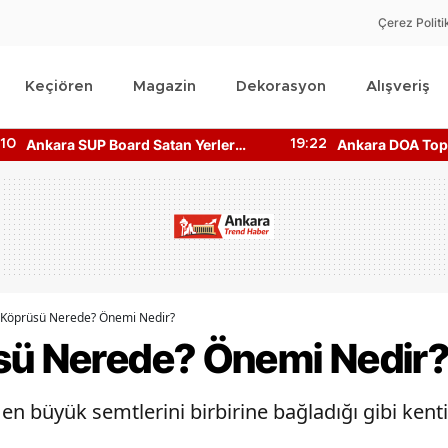
Çerez Politi
Keçiören
Magazin
Dekorasyon
Alışveriş
Ankara DOA Toplu İade Merkezi
Ankara Harikala
:22
19:05
Nerede? Depozito Makinesi
Giriş Ücretleri 
Nerede?
 Köprüsü Nerede? Önemi Nedir?
sü Nerede? Önemi Nedir
en büyük semtlerini birbirine bağladığı gibi kent