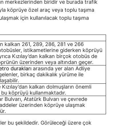
n merkezlerinden biridir ve burada trafik
sıyla köprüye özel araç veya toplu taşıma
e ulaşmak için kullanılacak toplu taşıma
a
en kalkan 261, 289, 286, 281 ve 266
otobüsler, istikametlerine giderken köprüyü
Ayrıca Kızılay’dan kalkan birçok otobüs de
öprünün üzerinden veya altından geçer.
tro durakları
arasında yer alan Adliye
elenler, birkaç dakikalık yürüme ile
aşabilir.
e Kızılay’dan kalkan dolmuşların önemli
e bu köprüyü kullanmaktadır.
r Bulvarı, Atatürk Bulvarı ve çevrede
addeler üzerinden köprüye ulaşmak
ür.
ler bu şekildedir. Görüleceği üzere çok