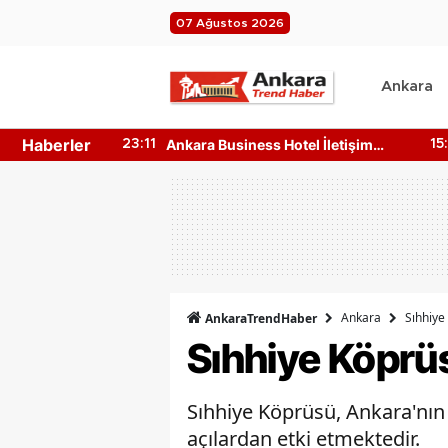
07 Ağustos 2026
Ankara
Haberler
l İletişim
Ankara SUP Board Satan Yerler
15:10
19
Ulaşılır?
Nerede? Kano Fiyatları!
Ankara
Sıhhiye
AnkaraTrendHaber
Sıhhiye Köprü
Sıhhiye Köprüsü, Ankara'nın 
açılardan etki etmektedir.