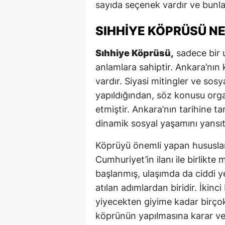
sayıda seçenek vardır ve bunlar 
SIHHIYE KÖPRÜSÜ N
Sıhhiye Köprüsü,
sadece bir 
anlamlara sahiptir. Ankara’nın
vardır. Siyasi mitingler ve sos
yapıldığından, söz konusu orga
etmiştir. Ankara’nın tarihine 
dinamik sosyal yaşamını yansıta
Köprüyü önemli yapan hususlard
Cumhuriyet’in ilanı ile birlikte
başlanmış, ulaşımda da ciddi yen
atılan adımlardan biridir. İkin
yiyecekten giyime kadar birço
köprünün yapılmasına karar veri