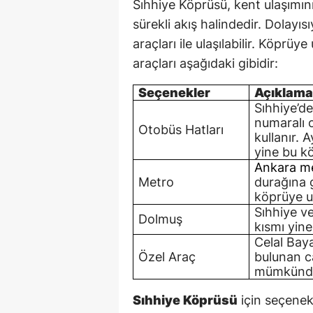
Sıhhiye Köprüsü, kent ulaşımını
sürekli akış halindedir. Dolayı
araçları ile ulaşılabilir. Köprüy
araçları aşağıdaki gibidir:
Seçenekler
Açıklam
Sıhhiye’d
numaralı 
Otobüs Hatları
kullanır. 
yine bu k
Ankara me
Metro
durağına g
köprüye ul
Sıhhiye v
Dolmuş
kısmı yin
Celal Baya
Özel Araç
bulunan c
mümkünd
Sıhhiye Köprüsü
için seçenek