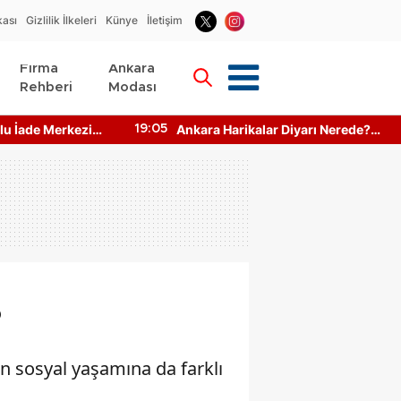
kası
Gizlilik İlkeleri
Künye
İletişim
Firma
Ankara
Rehberi
Modası
r Diyarı Nerede?
Ankara Toplu Taşıma Saatleri
19:10
Ne Kadar?
Bilgisine Nasıl Ulaşılır?
?
in sosyal yaşamına da farklı