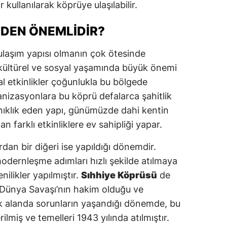
kullanılarak köprüye ulaşılabilir.
EDEN ÖNEMLIDIR?
ulaşım yapısı olmanın çok ötesinde
 kültürel ve sosyal yaşamında büyük önemi
yal etkinlikler çoğunlukla bu bölgede
nizasyonlara bu köprü defalarca şahitlik
tanıklık eden yapı, günümüzde dahi kentin
n farklı etkinliklere ev sahipliği yapar.
an bir diğeri ise yapıldığı dönemdir.
 modernleşme adımları hızlı şekilde atılmaya
ilikler yapılmıştır.
Sıhhiye Köprüsü
de
ci Dünya Savaşı’nın hakim olduğu ve
k alanda sorunların yaşandığı dönemde, bu
lmiş ve temelleri 1943 yılında atılmıştır.