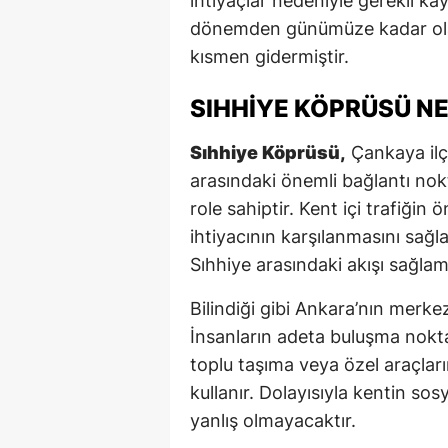
ihtiyaçlar nedeniyle gerekli 
dönemden günümüze kadar olan
kısmen gidermiştir.
SIHHIYE KÖPRÜSÜ N
Sıhhiye Köprüsü,
Çankaya ilçe
arasındaki önemli bağlantı nokta
role sahiptir. Kent içi trafiğin
ihtiyacının karşılanmasını sağl
Sıhhiye arasındaki akışı sağlama
Bilindiği gibi Ankara’nın merkez
İnsanların adeta buluşma noktal
toplu taşıma veya özel araçlar
kullanır. Dolayısıyla kentin sos
yanlış olmayacaktır.