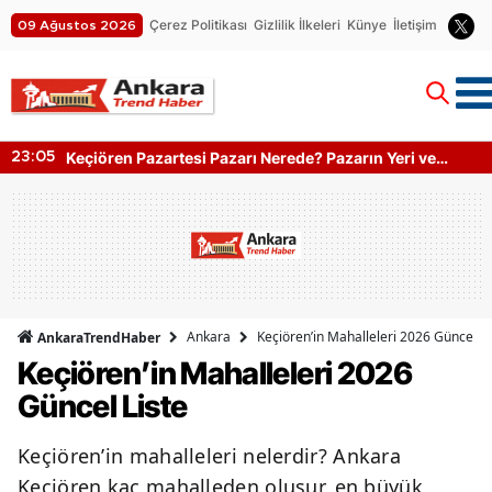
Çerez Politikası
Gizlilik İlkeleri
Künye
İletişim
09 Ağustos 2026
Keçiören Pazartesi Pazarı Nerede? Pazarın Yeri ve
23:05
Kapanış Saati
Ankara
Keçiören’in Mahalleleri 2026 Güncel Li
AnkaraTrendHaber
Keçiören’in Mahalleleri 2026
Güncel Liste
Keçiören’in mahalleleri nelerdir? Ankara
Keçiören kaç mahalleden oluşur, en büyük