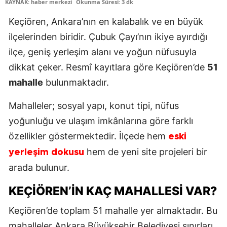
KAYNAK: haber merkezi
Okunma Süresi: 3 dk
Keçiören
,
Ankara
’nın en kalabalık ve en büyük
ilçelerinden biridir. Çubuk Çayı’nın ikiye ayırdığı
ilçe, geniş yerleşim alanı ve yoğun nüfusuyla
dikkat çeker. Resmî kayıtlara göre Keçiören’de
51
mahalle
bulunmaktadır.
Mahalleler; sosyal yapı, konut tipi, nüfus
yoğunluğu ve ulaşım imkânlarına göre farklı
özellikler göstermektedir. İlçede hem
eski
hem de yeni site projeleri bir
yerleşim dokusu
arada bulunur.
KEÇIÖREN’IN KAÇ MAHALLESI VAR?
Keçiören’de toplam 51 mahalle yer almaktadır. Bu
mahalleler Ankara Büyükşehir Belediyesi sınırları