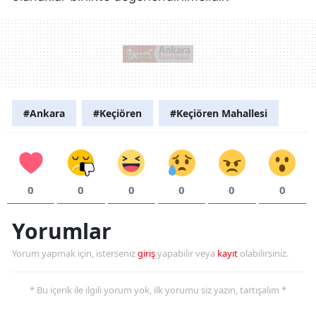
#Ankara
#Keçiören
#Keçiören Mahallesi
0
0
0
0
0
0
Yorumlar
Yorum yapmak için, isterseniz
giriş
yapabilir veya
kayıt
olabilirsiniz.
* Bu içerik ile ilgili yorum yok, ilk yorumu siz yazın, tartışalım *