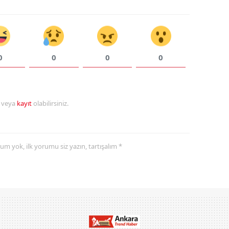
0
0
0
0
r veya
kayıt
olabilirsiniz.
yorum yok, ilk yorumu siz yazın, tartışalım *