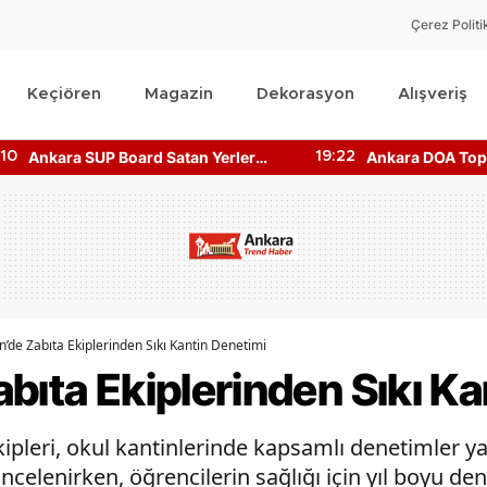
Çerez Politi
Keçiören
Magazin
Dekorasyon
Alışveriş
Ankara SUP Board Satan Yerler
Ankara DOA Topl
:10
19:22
Nerede? Kano Fiyatları!
Nerede? Depozi
Nerede?
n’de Zabıta Ekiplerinden Sıkı Kantin Denetimi
bıta Ekiplerinden Sıkı K
kipleri, okul kantinlerinde kapsamlı denetimler y
ncelenirken, öğrencilerin sağlığı için yıl boyu de