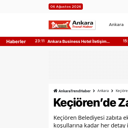
06 Ağustos 2026
Ankara
Haberler
n 4 Ağustos
Ankara Business Hotel İletişim
23:11
15
e?
Bilgileri Nedir? Nasıl Ulaşılır?
Ankara
Keçiöre
AnkaraTrendHaber
Keçiören’de Za
Keçiören Belediyesi zabıta e
koşullarına kadar her detay i