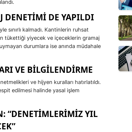
landı.
 DENETIMI DE YAPILDI
le sınırlı kalmadı. Kantinlerin ruhsat
in tükettiği yiyecek ve içeceklerin gramaj
ra uymayan durumlara ise anında müdahale
ARI VE BILGILENDIRME
etmelikleri ve hijyen kuralları hatırlatıldı.
spit edilmesi halinde yasal işlem
: “DENETIMLERIMIZ YIL
CEK”