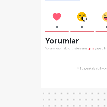
0
0
Yorumlar
Yorum yapmak için, isterseniz
giriş
yapabili
* Bu içerik ile ilgili 