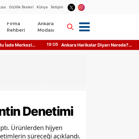
kası
Gizlilik İlkeleri
Künye
İletişim
Firma
Ankara
Rehberi
Modası
u İade Merkezi
Ankara Harikalar Diyarı Nerede?
19:05
to Makinesi
Giriş Ücretleri Ne Kadar?
antin Denetimi
aptı. Ürünlerden hijyen
netimlerin süreceği açıklandı.