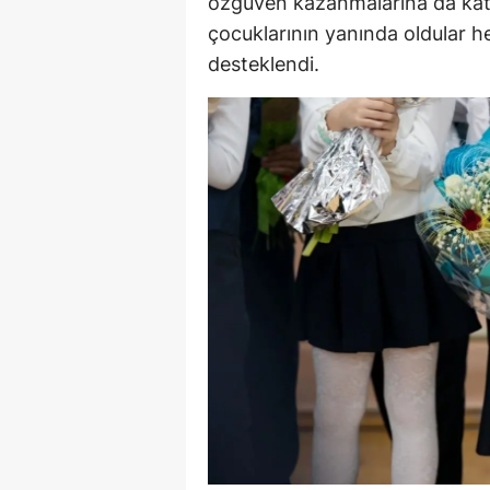
özgüven kazanmalarına da katkı
çocuklarının yanında oldular 
desteklendi.