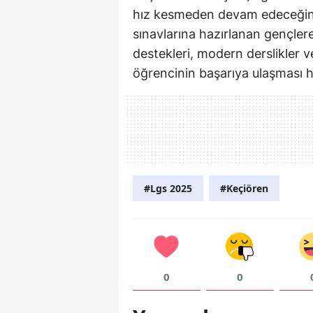
hız kesmeden devam edeceğini aç
sınavlarına hazırlanan gençlere
destekleri, modern derslikler 
öğrencinin başarıya ulaşması h
#Lgs 2025
#Keçiören
0
0