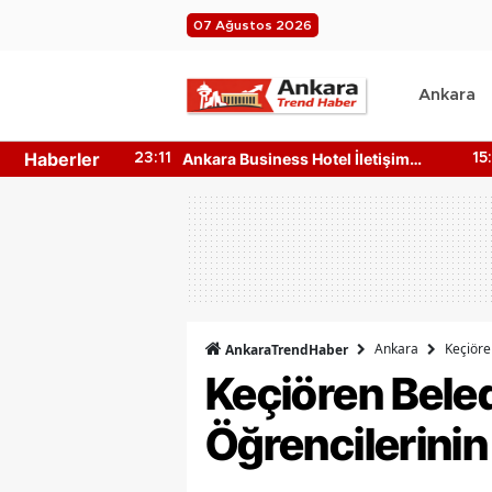
07 Ağustos 2026
Ankara
Haberler
n 4 Ağustos
Ankara Business Hotel İletişim
23:11
15
e?
Bilgileri Nedir? Nasıl Ulaşılır?
Ankara
Keçiöre
AnkaraTrendHaber
Keçiören Beled
Öğrencilerinin