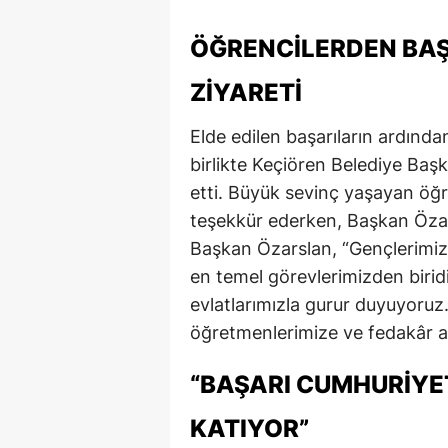
ÖĞRENCILERDEN BA
ZIYARETI
Elde edilen başarıların ardından
birlikte Keçiören Belediye Baş
etti. Büyük sevinç yaşayan öğre
teşekkür ederken, Başkan Özar
Başkan Özarslan, “Gençlerimiz
en temel görevlerimizden biridi
evlatlarımızla gurur duyuyoruz
öğretmenlerimize ve fedakâr ai
“BAŞARI CUMHURIYE
KATIYOR”