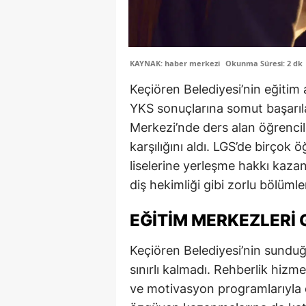
KAYNAK: haber merkezi
Okunma Süresi: 2 dk
Keçiören Belediyesi’nin eğitim
YKS sonuçlarına somut başarıla
Merkezi’nde ders alan öğrencile
karşılığını aldı. LGS’de birçok
liselerine yerleşme hakkı kazan
diş hekimliği gibi zorlu bölümle
EĞITIM MERKEZLERI 
Keçiören Belediyesi’nin sunduğ
sınırlı kalmadı. Rehberlik hizme
ve motivasyon programlarıyla ö