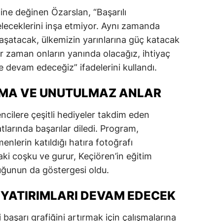
e değinen Özarslan, “Başarılı
leceklerini inşa etmiyor. Aynı zamanda
aşatacak, ülkemizin yarınlarına güç katacak
her zaman onların yanında olacağız, ihtiyaç
 devam edeceğiz” ifadelerini kullandı.
AMA VE UNUTULMAZ ANLAR
ncilere çeşitli hediyeler takdim eden
larında başarılar diledi. Program,
menlerin katıldığı hatıra fotoğrafı
aki coşku ve gurur, Keçiören’in eğitim
uğunun da göstergesi oldu.
 YATIRIMLARI DEVAM EDECEK
 başarı grafiğini artırmak için çalışmalarına