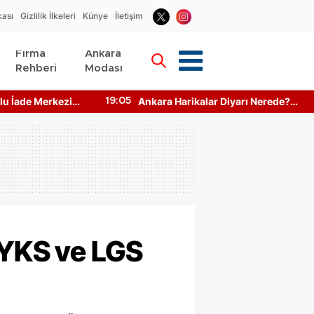
kası
Gizlilik İlkeleri
Künye
İletişim
Firma
Ankara
Rehberi
Modası
u İade Merkezi
Ankara Harikalar Diyarı Nerede?
19:05
to Makinesi
Giriş Ücretleri Ne Kadar?
 YKS ve LGS