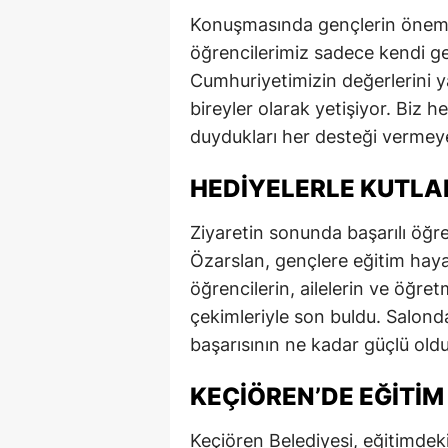
Konuşmasında gençlerin önemin
öğrencilerimiz sadece kendi ge
Cumhuriyetimizin değerlerini y
bireyler olarak yetişiyor. Biz 
duydukları her desteği vermeye
HEDIYELERLE KUTL
Ziyaretin sonunda başarılı öğre
Özarslan, gençlere eğitim hayat
öğrencilerin, ailelerin ve öğret
çekimleriyle son buldu. Salond
başarısının ne kadar güçlü old
KEÇIÖREN’DE EĞITIM
Keçiören Belediyesi, eğitimdeki