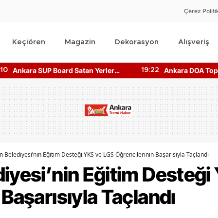
Çerez Politi
Keçiören
Magazin
Dekorasyon
Alışveriş
Ankara SUP Board Satan Yerler
Ankara DOA Topl
:10
19:22
Nerede? Kano Fiyatları!
Nerede? Depozi
Nerede?
n Belediyesi’nin Eğitim Desteği YKS ve LGS Öğrencilerinin Başarısıyla Taçlandı
iyesi’nin Eğitim Desteği
 Başarısıyla Taçlandı