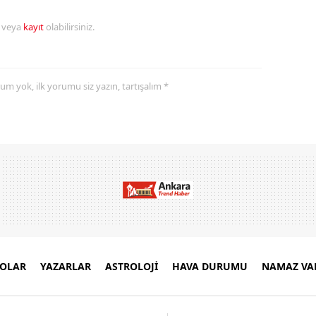
r veya
kayıt
olabilirsiniz.
yorum yok, ilk yorumu siz yazın, tartışalım *
EOLAR
YAZARLAR
ASTROLOJİ
HAVA DURUMU
NAMAZ VAK