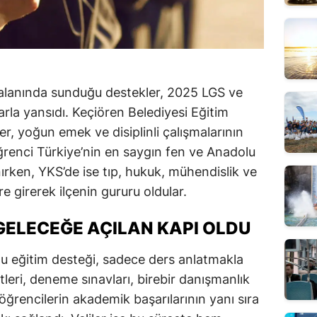
 alanında sunduğu destekler, 2025 LGS ve
rla yansıdı. Keçiören Belediyesi Eğitim
r, yoğun emek ve disiplinli çalışmalarının
 öğrenci Türkiye’nin en saygın fen ve Anadolu
ırken, YKS’de ise tıp, hukuk, mühendislik ve
re girerek ilçenin gururu oldular.
GELECEĞE AÇILAN KAPI OLDU
u eğitim desteği, sadece ders anlatmakla
tleri, deneme sınavları, birebir danışmanlık
ğrencilerin akademik başarılarının yanı sıra