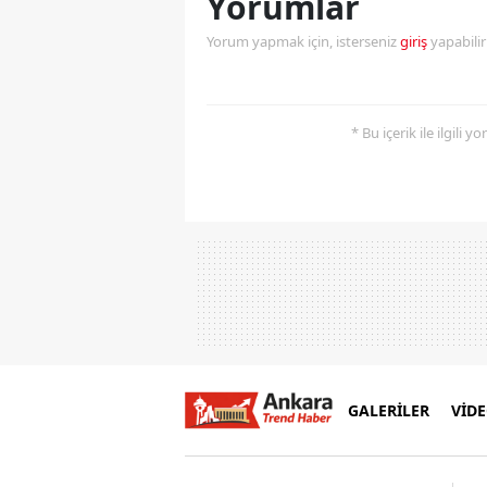
Yorumlar
Yorum yapmak için, isterseniz
giriş
yapabili
* Bu içerik ile ilgili 
GALERİLER
VİD