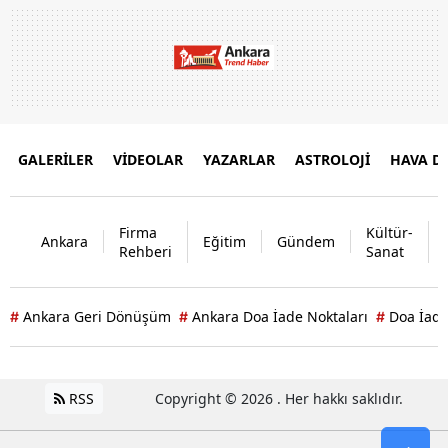
GALERİLER
VİDEOLAR
YAZARLAR
ASTROLOJİ
HAVA 
Firma
Kültür-
Ankara
Eğitim
Gündem
Rehberi
Sanat
Ankara Geri Dönüşüm
Ankara Doa İade Noktaları
Doa İade
#
#
#
RSS
Copyright © 2026 . Her hakkı saklıdır.