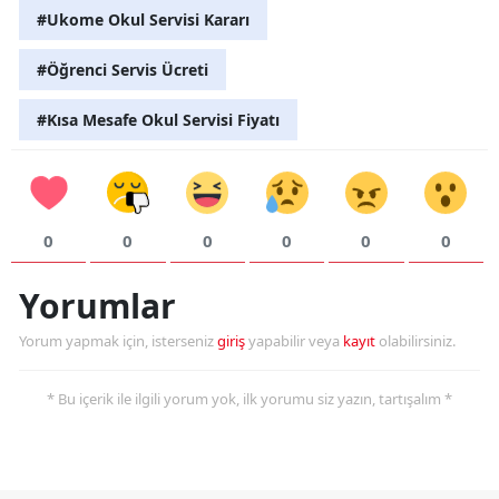
#Ukome Okul Servisi Kararı
#Öğrenci Servis Ücreti
#Kısa Mesafe Okul Servisi Fiyatı
0
0
0
0
0
0
Yorumlar
Yorum yapmak için, isterseniz
giriş
yapabilir veya
kayıt
olabilirsiniz.
* Bu içerik ile ilgili yorum yok, ilk yorumu siz yazın, tartışalım *