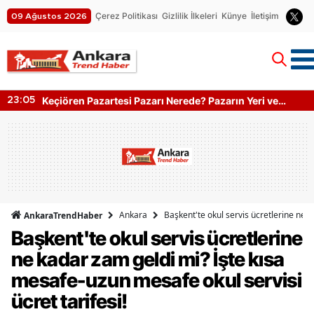
Çerez Politikası
Gizlilik İlkeleri
Künye
İletişim
09 Ağustos 2026
Keçiören Pazartesi Pazarı Nerede? Pazarın Yeri ve
23:05
Kapanış Saati
Ankara
Başkent'te okul servis ücretlerine ne k
AnkaraTrendHaber
Başkent'te okul servis ücretlerine
ne kadar zam geldi mi? İşte kısa
mesafe-uzun mesafe okul servisi
ücret tarifesi!