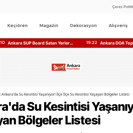
Çerez Politi
Keçiören
Magazin
Dekorasyon
Alışveriş
Ankara SUP Board Satan Yerler
Ankara DOA Topl
:10
19:22
Nerede? Kano Fiyatları!
Nerede? Depozi
Nerede?
 Ankara'da Su Kesintisi Yaşanıyor! İlçe İlçe Su Kesintisi Yaşayan Bölgeler Listesi
'da Su Kesintisi Yaşanıyo
yan Bölgeler Listesi