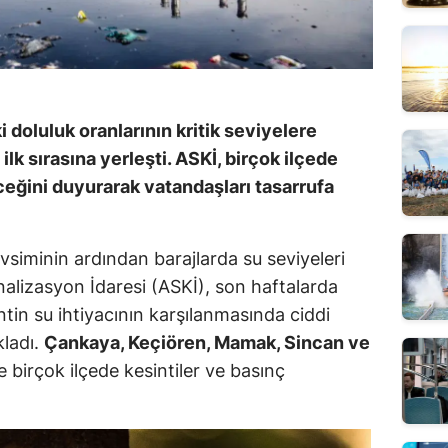
 doluluk oranlarının kritik seviyelere
lk sırasına yerleşti. ASKİ, birçok ilçede
leceğini duyurarak vatandaşları tasarrufa
siminin ardından barajlarda su seviyeleri
nalizasyon İdaresi (ASKİ), son haftalarda
ntin su ihtiyacının karşılanmasında ciddi
kladı.
Çankaya, Keçiören, Mamak, Sincan ve
 birçok ilçede kesintiler ve basınç