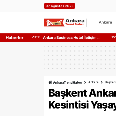
07 Ağustos 2026
Ankara
Haberler
n 4 Ağustos
Ankara Business Hotel İletişim
23:11
15
e?
Bilgileri Nedir? Nasıl Ulaşılır?
Ankara
Başkent
AnkaraTrendHaber
Başkent Ankara
Kesintisi Yaşa