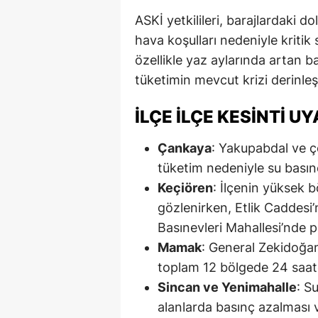
ASKİ yetkilileri, barajlardaki d
hava koşulları nedeniyle kritik 
özellikle yaz aylarında artan 
tüketimin mevcut krizi derinleşt
İLÇE İLÇE KESINTI UY
Çankaya
: Yakupabdal ve 
tüketim nedeniyle su basın
Keçiören
: İlçenin yüksek 
gözlenirken, Etlik Caddesi’
Basınevleri Mahallesi’nde pla
Mamak
: General Zekidoğan
toplam 12 bölgede 24 saate
Sincan ve Yenimahalle
: S
alanlarda basınç azalması v