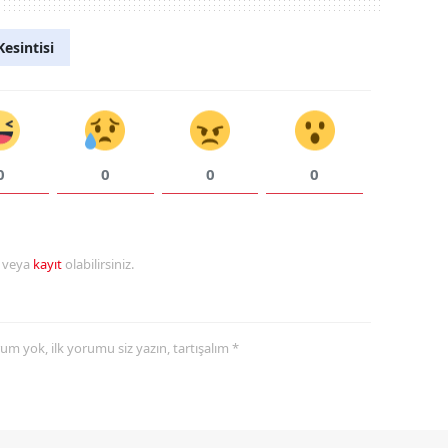
esintisi
0
0
0
0
r veya
kayıt
olabilirsiniz.
yorum yok, ilk yorumu siz yazın, tartışalım *