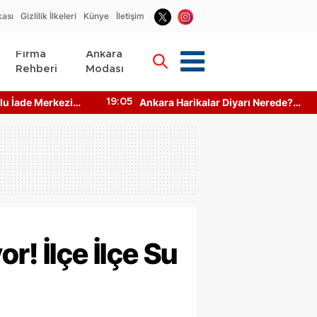
kası
Gizlilik İlkeleri
Künye
İletişim
Firma
Ankara
Rehberi
Modası
u İade Merkezi
Ankara Harikalar Diyarı Nerede?
19:05
to Makinesi
Giriş Ücretleri Ne Kadar?
r! İlçe İlçe Su