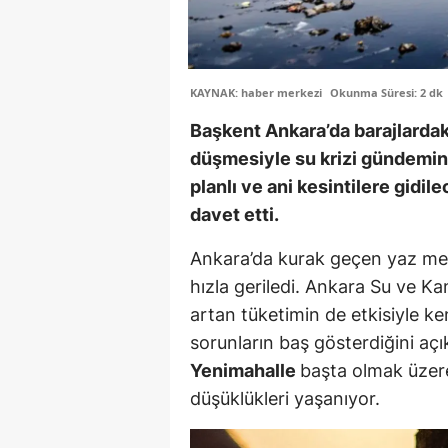
KAYNAK: haber merkezi
Okunma Süresi: 2 dk
Başkent Ankara’da barajlardaki
düşmesiyle su krizi gündemin i
planlı ve ani kesintilere gidi
davet etti.
Ankara’da kurak geçen yaz mev
hızla geriledi. Ankara Su ve Ka
artan tüketimin de etkisiyle ke
sorunların baş gösterdiğini açı
Yenimahalle
başta olmak üzere
düşüklükleri yaşanıyor.