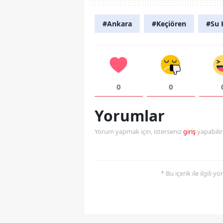
#Ankara
#Keçiören
#Su K
0
0
Yorumlar
Yorum yapmak için, isterseniz
giriş
yapabili
* Bu içerik ile ilgili 