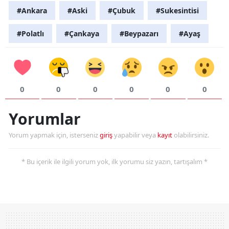
#Ankara
#Aski
#Çubuk
#Sukesintisi
#Polatlı
#Çankaya
#Beypazarı
#Ayaş
0
0
0
0
0
0
Yorumlar
Yorum yapmak için, isterseniz
giriş
yapabilir veya
kayıt
olabilirsiniz.
* Bu içerik ile ilgili yorum yok, ilk yorumu siz yazın, tartışalım *