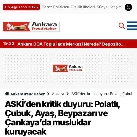
Çerez Politikası
Gizlilik İlkeleri
Künye
İletişim
06 Ağustos 2026
Ankara DOA Toplu İade Merkezi Nerede? Depozito
19:22
Makinesi Nerede?
Ankara
ASKİ’den kritik duyuru: Polatlı, Çubuk
AnkaraTrendHaber
ASKİ’den kritik duyuru: Polatlı,
Çubuk, Ayaş, Beypazarı ve
Çankaya’da musluklar
kuruyacak