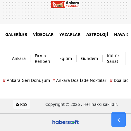
GALERİLER
VİDEOLAR
YAZARLAR
ASTROLOJİ
HAVA 
Firma
Kültür-
Ankara
Eğitim
Gündem
Rehberi
Sanat
Ankara Geri Dönüşüm
Ankara Doa İade Noktaları
Doa İade
#
#
#
RSS
Copyright © 2026 . Her hakkı saklıdır.