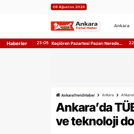
08 Ağustos 2026
Ankara
Haberler
ir Merkezleri
Keçiören Pazartesi Pazarı Nerede?
23:05
22
n Hangi
Pazarın Yeri ve Kapanış Saati
Ankara
Ankara’
AnkaraTrendHaber
Ankara’da TÜBİ
ve teknoloji d