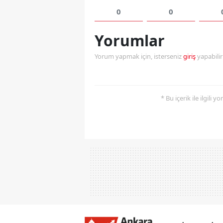
0
0
Yorumlar
Yorum yapmak için, isterseniz
giriş
yapabili
* Bu içerik ile ilgili 