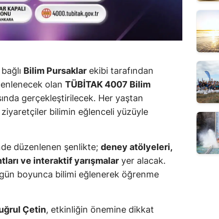
 bağlı
Bilim Pursaklar
ekibi tarafından
üzenlenecek olan
TÜBİTAK 4007 Bilim
asında gerçekleştirilecek. Her yaştan
 ziyaretçiler bilimin eğlenceli yüzüyle
nde düzenlenen şenlikte;
deney atölyeleri,
ntları ve interaktif yarışmalar
yer alacak.
ç gün boyunca bilimi eğlenerek öğrenme
uğrul Çetin
, etkinliğin önemine dikkat