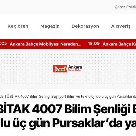
Çerez Politi
Keçiören
Magazin
Dekorasyon
Alışveriş
Ankara Bahçe Mobilyası Nereden
Ankara Bahçe Kat
:05
18:09
Alınır? Mobilya Kumaş Türleri
Fiyatları Ne Kad
da TÜBİTAK 4007 Bilim Şenliği Başlıyor! Bilim ve teknoloji dolu üç gün Pursaklar’
TAK 4007 Bilim Şenliği B
olu üç gün Pursaklar’da 