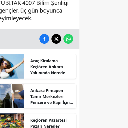
TÜBİTAK 4007 Bilim Şenliği
e gençler, üç gün boyunca
neyimleyecek.
Araç Kiralama
Keçiören Ankara
Yakınında Nerede
Var?
Ankara Pimapen
Tamir Merkezleri
Pencere ve Kapı İçin
Hangi İşlemler
Yapılıyor?
Keçiören Pazartesi
Pazarı Nerede?