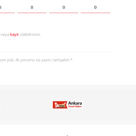
0
0
0
0
r veya
kayıt
olabilirsiniz.
yorum yok, ilk yorumu siz yazın, tartışalım *