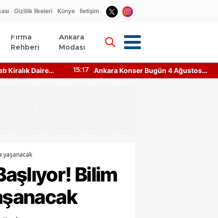
kası
Gizlilik İlkeleri
Künye
İletişim
Firma
Ankara
Rehberi
Modası
ı Kiralık Daire
Ankara Konser Bugün 4 Ağustos
15:17
ar?
2026 Kimler Sahnede?
da yaşanacak
aşlıyor! Bilim
yaşanacak