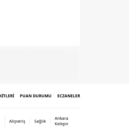
İTLERİ
PUAN DURUMU
ECZANELER
Ankara
Alışveriş
Sağlık
Kelepir