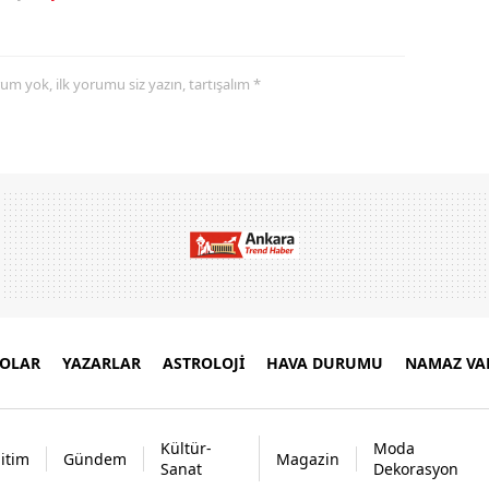
yorum yok, ilk yorumu siz yazın, tartışalım *
EOLAR
YAZARLAR
ASTROLOJİ
HAVA DURUMU
NAMAZ VAK
Kültür-
Moda
itim
Gündem
Magazin
Sanat
Dekorasyon