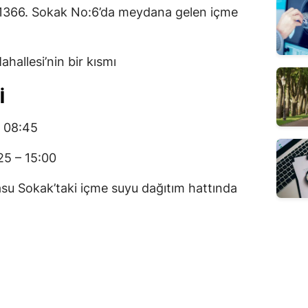
1366. Sokak No:6’da meydana gelen içme
allesi’nin bir kısmı
I
 08:45
5 – 15:00
asu Sokak’taki içme suyu dağıtım hattında