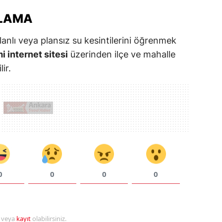
ULAMA
planlı veya plansız su kesintilerini öğrenmek
i internet sitesi
üzerinden ilçe ve mahalle
ir.
0
0
0
0
r veya
kayıt
olabilirsiniz.