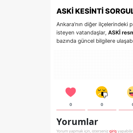
ASKİ KESINTI SORG
Ankara’nın diğer ilçelerindeki 
isteyen vatandaşlar,
ASKİ resm
bazında güncel bilgilere ulaşabil
0
0
Yorumlar
Yorum yapmak için, isterseniz
giriş
yapabili