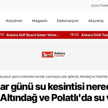
Çerez Politi
Keçiören
Magazin
Dekorasyon
Alışveriş
Ankara SUP Board Satan Yerler
Ankara DOA Topl
:10
19:22
Nerede? Kano Fiyatları!
Nerede? Depozi
Nerede?
da pazar günü su kesintisi nerede, saat kaçta sular gelecek, Altındağ ve Polatlı'da
r günü su kesintisi nere
Altındağ ve Polatlı'da su