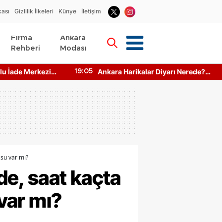
kası
Gizlilik İlkeleri
Künye
İletişim
Firma
Ankara
Rehberi
Modası
u İade Merkezi
Ankara Harikalar Diyarı Nerede?
19:05
to Makinesi
Giriş Ücretleri Ne Kadar?
 su var mı?
de, saat kaçta
 var mı?