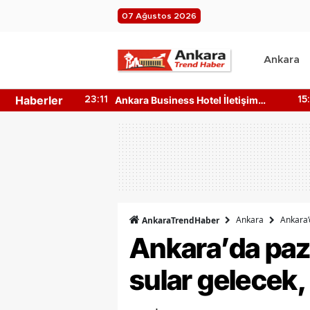
07 Ağustos 2026
Ankara
Haberler
n 4 Ağustos
Ankara Business Hotel İletişim
23:11
15
e?
Bilgileri Nedir? Nasıl Ulaşılır?
Ankara
Ankara’
AnkaraTrendHaber
Ankara’da paza
sular gelecek, 