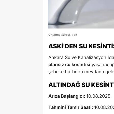
Okunma Süresi: 1 dk
ASKİ’DEN SU KESINT
Ankara Su ve Kanalizasyon İdar
plansız su kesintisi
yaşanacağı
şebeke hattında meydana gelen 
ALTINDAĞ SU KESINT
Arıza Başlangıcı:
10.08.2025 –
Tahmini Tamir Saati:
10.08.202