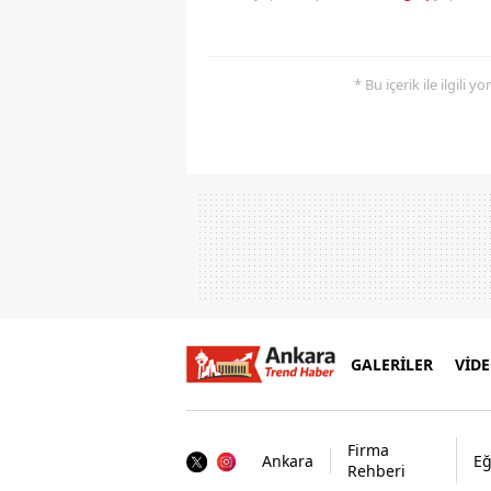
* Bu içerik ile ilgili 
GALERİLER
VİD
Firma
Ankara
Eğ
Rehberi