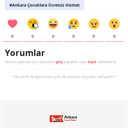
#Ankara Çocuklara Ücretsiz Hizmet
0
0
0
0
0
0
Yorumlar
Yorum yapmak için, isterseniz
giriş
yapabilir veya
kayıt
olabilirsiniz.
* Bu içerik ile ilgili yorum yok, ilk yorumu siz yazın, tartışalım *