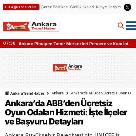
Çerez Politikası
Gizlilik İlkeleri
Künye
İletişim
09 Ağustos 2026
Ankara Pimapen Tamir Merkezleri Pencere ve Kapı İçin
07:38
Hangi İşlemler Yapılıyor?
Ankara
Ankara’da ABB’den Ücretsiz Oyun Odalar
AnkaraTrendHaber
Ankara’da ABB’den Ücretsiz
Oyun Odaları Hizmeti: İşte İlçeler
ve Başvuru Detayları
Ankara Büyükşehir Belediyesi’nin UNICEF iş