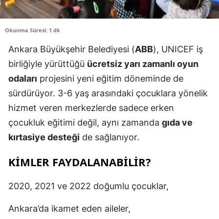
Okunma Süresi: 1 dk
Ankara Büyükşehir Belediyesi (
ABB
), UNICEF iş
birliğiyle yürüttüğü
ücretsiz yarı zamanlı oyun
odaları
projesini yeni eğitim döneminde de
sürdürüyor. 3-6 yaş arasındaki çocuklara yönelik
hizmet veren merkezlerde sadece erken
çocukluk eğitimi değil, aynı zamanda
gıda ve
kırtasiye desteği
de sağlanıyor.
KIMLER FAYDALANABILIR?
2020, 2021 ve 2022 doğumlu çocuklar,
Ankara’da ikamet eden aileler,