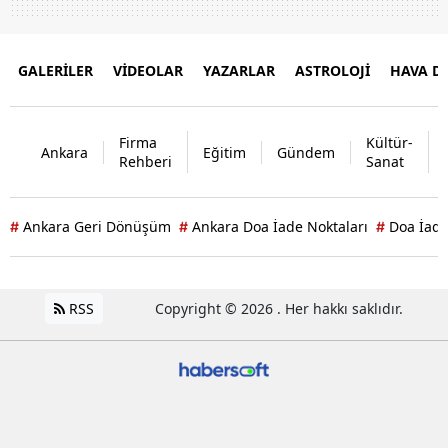
GALERİLER
VİDEOLAR
YAZARLAR
ASTROLOJİ
HAVA 
Firma
Kültür-
Ankara
Eğitim
Gündem
Rehberi
Sanat
Ankara Geri Dönüşüm
Ankara Doa İade Noktaları
Doa İade
#
#
#
RSS
Copyright © 2026 . Her hakkı saklıdır.