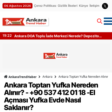
Çerez Politikası
Gizlilik İlkeleri
Künye
İletişim
06 Ağustos 2026
Ankara Harikalar Diyarı Nerede? Giriş Ücretleri Ne
19:05
Kadar?
Ankara
Ankara Toptan Yufka Nereden Alınır? -
AnkaraTrendHaber
Ankara Toptan Yufka Nereden
Alınır? - +90 537 412 01 18 -El
Açması Yufka Evde Nasıl
Saklanır?