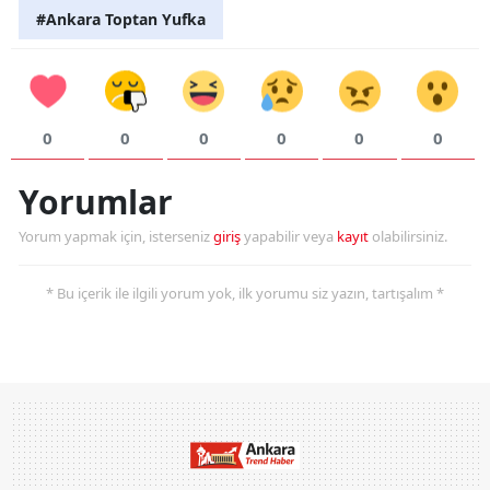
#Ankara Toptan Yufka
0
0
0
0
0
0
Yorumlar
Yorum yapmak için, isterseniz
giriş
yapabilir veya
kayıt
olabilirsiniz.
* Bu içerik ile ilgili yorum yok, ilk yorumu siz yazın, tartışalım *