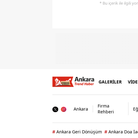
* Bu içerik ile ilgili 
GALERİLER
VİD
Firma
Ankara
Eğ
Rehberi
Ankara Geri Dönüşüm
Ankara Doa İa
#
#