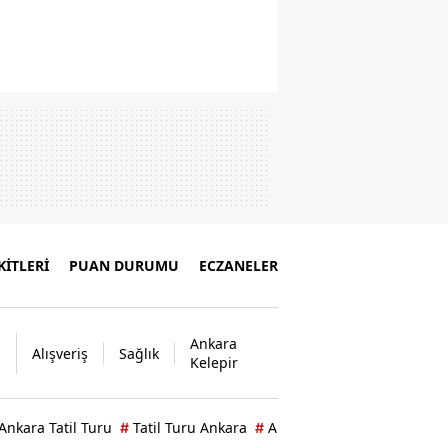
İTLERİ
PUAN DURUMU
ECZANELER
Ankara
Alışveriş
Sağlık
Kelepir
Ankara Tatil Turu
Tatil Turu Ankara
Ankara Ücretsiz Tercih Da
#
#