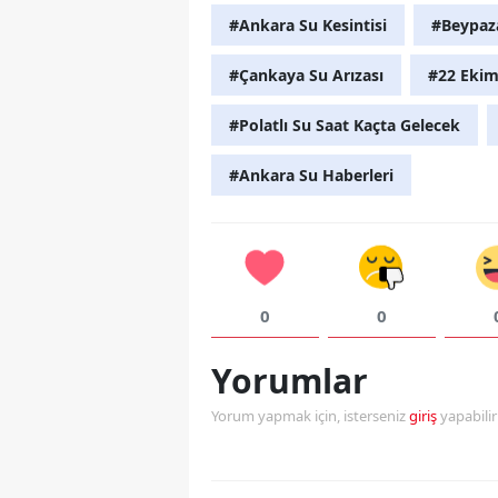
#Ankara Su Kesintisi
#Beypaza
#Çankaya Su Arızası
#22 Ekim
#Polatlı Su Saat Kaçta Gelecek
#Ankara Su Haberleri
0
0
Yorumlar
Yorum yapmak için, isterseniz
giriş
yapabili