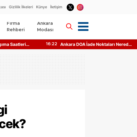
kası
Gizlilik İlkeleri
Künye
İletişim
Firma
Ankara
Rehberi
Modası
şıma Saatleri
Ankara DOA İade Noktaları Nerede?
16:22
aşılır?
Makineler Çalışıyor mu?
gi
ecek?