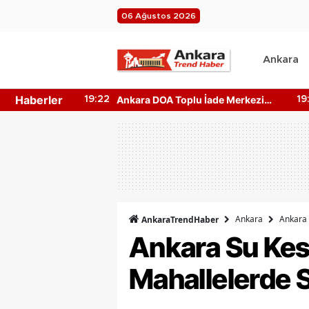
06 Ağustos 2026
Ankara
Haberler
tan Yerler
Ankara DOA Toplu İade Merkezi
19:22
19
rı!
Nerede? Depozito Makinesi
Nerede?
Ankara
Ankara 
AnkaraTrendHaber
Ankara Su Kes
Mahallelerde 