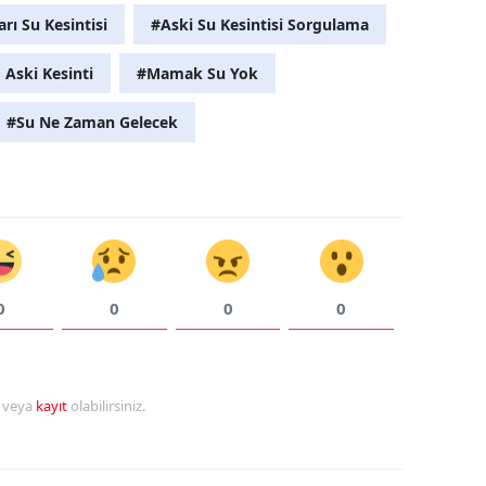
rı Su Kesintisi
#Aski Su Kesintisi Sorgulama
 Aski Kesinti
#Mamak Su Yok
#Su Ne Zaman Gelecek
0
0
0
0
r veya
kayıt
olabilirsiniz.