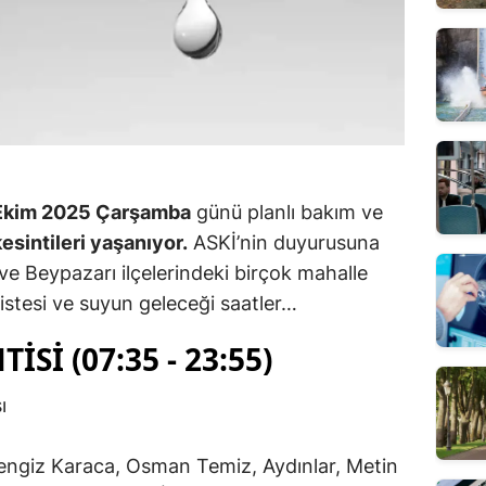
Ekim 2025 Çarşamba
günü planlı bakım ve
esintileri yaşanıyor.
ASKİ’nin duyurusuna
e Beypazarı ilçelerindeki birçok mahalle
i listesi ve suyun geleceği saatler…
SI (07:35 - 23:55)
ı
Cengiz Karaca, Osman Temiz, Aydınlar, Metin