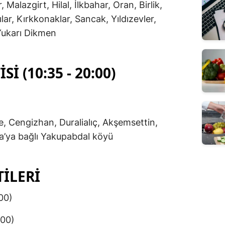
 Malazgirt, Hilal, İlkbahar, Oran, Birlik,
ar, Kırkkonaklar, Sancak, Yıldızevler,
Yukarı Dikmen
I (10:35 - 20:00)
, Cengizhan, Duralialıç, Akşemsettin,
a’ya bağlı Yakupabdal köyü
TILERI
00)
:00)