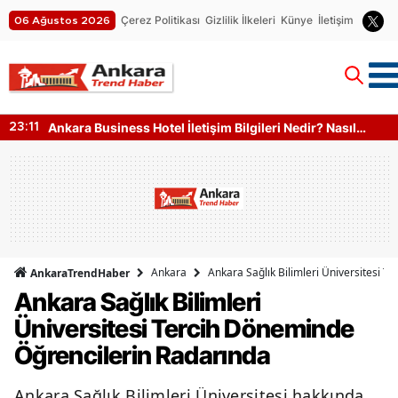
Çerez Politikası
Gizlilik İlkeleri
Künye
İletişim
06 Ağustos 2026
Ankara SUP Board Satan Yerler Nerede? Kano Fiyatlar
15:10
Ankara
Ankara Sağlık Bilimleri Üniversitesi 
AnkaraTrendHaber
Ankara Sağlık Bilimleri
Üniversitesi Tercih Döneminde
Öğrencilerin Radarında
Ankara Sağlık Bilimleri Üniversitesi hakkında