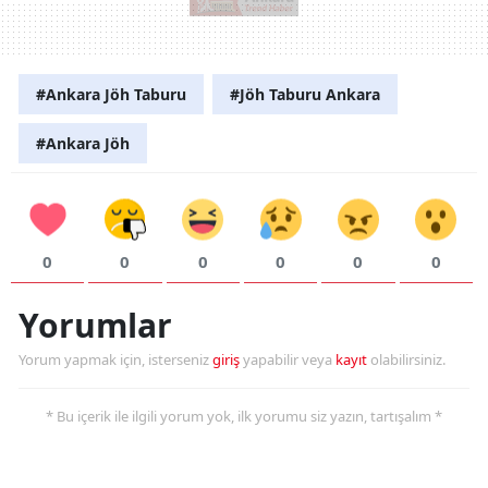
#Ankara Jöh Taburu
#Jöh Taburu Ankara
#Ankara Jöh
0
0
0
0
0
0
Yorumlar
Yorum yapmak için, isterseniz
giriş
yapabilir veya
kayıt
olabilirsiniz.
* Bu içerik ile ilgili yorum yok, ilk yorumu siz yazın, tartışalım *