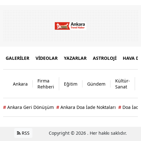
GALERİLER
VİDEOLAR
YAZARLAR
ASTROLOJİ
HAVA 
Firma
Kültür-
Ankara
Eğitim
Gündem
Rehberi
Sanat
Ankara Geri Dönüşüm
Ankara Doa İade Noktaları
Doa İade
#
#
#
RSS
Copyright © 2026 . Her hakkı saklıdır.