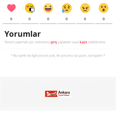
0
0
0
0
0
0
Yorumlar
Yorum yapmak için, isterseniz
giriş
yapabilir veya
kayıt
olabilirsiniz.
* Bu içerik ile ilgili yorum yok, ilk yorumu siz yazın, tartışalım *