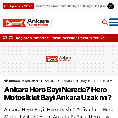
Çerez Politikası
Gizlilik İlkeleri
Künye
İletişim
08 Ağustos 2026
rı Nerede? Pazarın Yeri ve
Ankara Bahçe Mobilyası
22:05
Kumaş Türleri
Ankara
Ankara Hero Bayi Nerede? Hero Motos
AnkaraTrendHaber
Ankara Hero Bayi Nerede? Hero
Motosiklet Bayi Ankara Uzak mı?
Ankara Hero Bayi, Hero Dash 125 fiyatları, Hero
Motor fiyat listesi ve Ankara Bağlıca Hero bayi