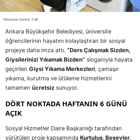
Okunma Süresi: 2 dk
Ankara Büyükşehir Belediyesi, üniversite
öğrencilerinin hayatını kolaylaştıran bir sosyal
projeye daha imza attı.
“Ders Çalışmak Sizden,
Giysilerinizi Yıkamak Bizden”
sloganıyla hayata
geçirilen
Giysi Yıkama Merkezleri
, çamaşır
yıkama, kurutma ve ütüleme hizmetlerini
tamamen
ücretsiz
sunuyor.
DÖRT NOKTADA HAFTANIN 6 GÜNÜ
AÇIK
Sosyal Hizmetler Daire Başkanlığı tarafından
yürütülen proje kapsamında
Kurtuluş, Beşevler,