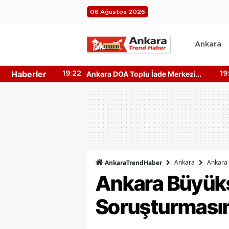
06 Ağustos 2026
Ankara
Haberler
tan Yerler
Ankara DOA Toplu İade Merkezi
19:22
19
rı!
Nerede? Depozito Makinesi
Nerede?
Ankara
Ankara 
AnkaraTrendHaber
Ankara Büyükş
Soruşturmasın