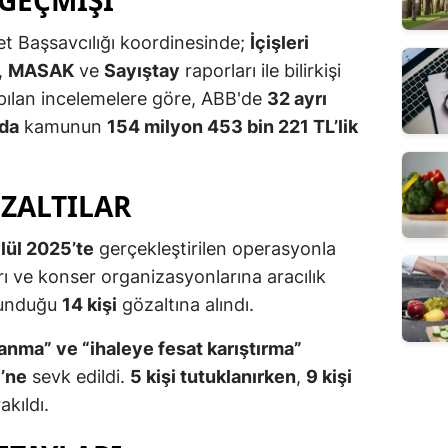
t Başsavcılığı koordinesinde;
İçişleri
,
MASAK
ve
Sayıştay
raporları ile bilirkişi
apılan incelemelere göre, ABB'de
32 ayrı
nda
kamunun
154 milyon 453 bin 221 TL’lik
ZALTILAR
lül 2025’te
gerçekleştirilen operasyonla
rı ve konser organizasyonlarına aracılık
ulunduğu
14 kişi
gözaltına alındı.
anma” ve “ihaleye fesat karıştırma”
’ne
sevk edildi.
5 kişi tutuklanırken
,
9 kişi
akıldı.