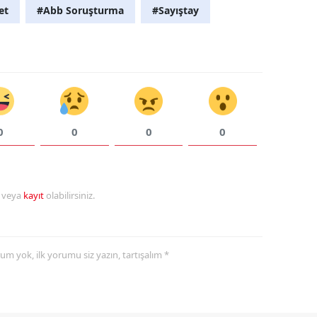
et
#Abb Soruşturma
#Sayıştay
0
0
0
0
r veya
kayıt
olabilirsiniz.
yorum yok, ilk yorumu siz yazın, tartışalım *