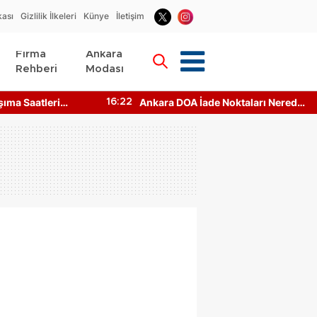
kası
Gizlilik İlkeleri
Künye
İletişim
Firma
Ankara
Rehberi
Modası
şıma Saatleri
Ankara DOA İade Noktaları Nerede?
16:22
aşılır?
Makineler Çalışıyor mu?