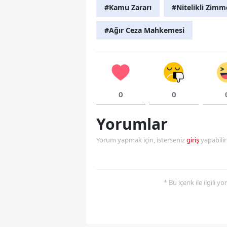
#Kamu Zararı
#Nitelikli Zimm
#Ağır Ceza Mahkemesi
0
0
Yorumlar
Yorum yapmak için, isterseniz
giriş
yapabili
* Bu içerik ile ilgili 