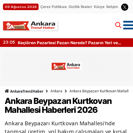
Çerez Politikası
Gizlilik İlkeleri
Künye
İletişim
09 Ağustos 2026
Keçiören Pazartesi Pazarı Nerede? Pazarın Yeri ve
23:05
Kapanış Saati
Ankara
Ankara Beypazarı Kurtkovan Mahallesi
AnkaraTrendHaber
Ankara Beypazarı Kurtkovan
Mahallesi Haberleri 2026
Ankara Beypazarı Kurtkovan Mahallesi’nde
tarımsal üretim, yol bakım çalışmaları ve kırsal