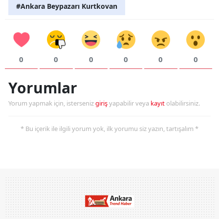
#Ankara Beypazarı Kurtkovan
0
0
0
0
0
0
Yorumlar
Yorum yapmak için, isterseniz
giriş
yapabilir veya
kayıt
olabilirsiniz.
* Bu içerik ile ilgili yorum yok, ilk yorumu siz yazın, tartışalım *