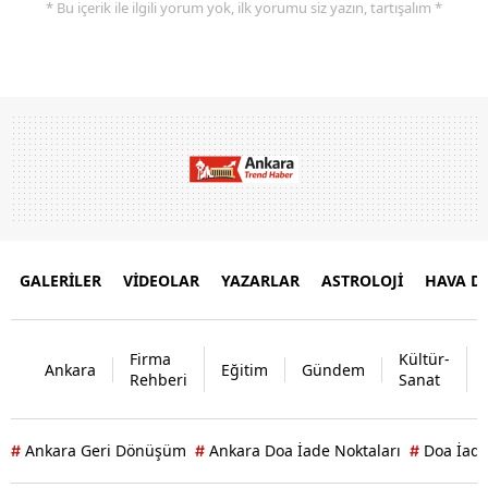
* Bu içerik ile ilgili yorum yok, ilk yorumu siz yazın, tartışalım *
GALERİLER
VİDEOLAR
YAZARLAR
ASTROLOJİ
HAVA 
Firma
Kültür-
Ankara
Eğitim
Gündem
Rehberi
Sanat
Ankara Geri Dönüşüm
Ankara Doa İade Noktaları
Doa İade
#
#
#