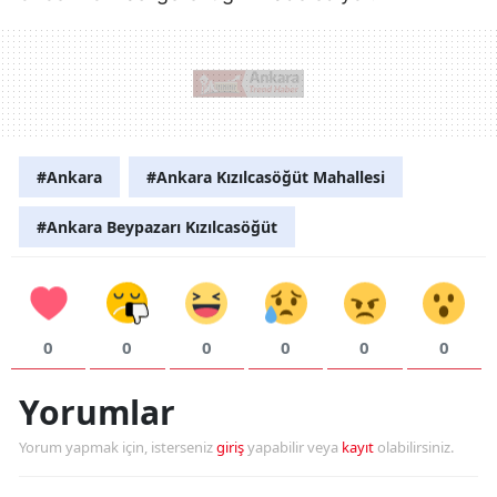
#Ankara
#Ankara Kızılcasöğüt Mahallesi
#Ankara Beypazarı Kızılcasöğüt
0
0
0
0
0
0
Yorumlar
Yorum yapmak için, isterseniz
giriş
yapabilir veya
kayıt
olabilirsiniz.