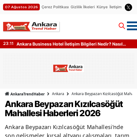
Çerez Politikası
Gizlilik İlkeleri
Künye
İletişim
07 Ağustos 2026
Ankara Business Hotel İletişim Bilgileri Nedir? Nasıl
23:11
Ulaşılır?
Ankara
Ankara Beypazarı Kızılcasöğüt Mahalle
AnkaraTrendHaber
Ankara Beypazarı Kızılcasöğüt
Mahallesi Haberleri 2026
Ankara Beypazarı Kızılcasöğüt Mahallesi’nde
son gelişmeler, kırsal altyapı çalışmaları, tarım