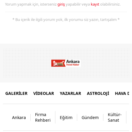
Yorum yapmak için, isterseniz
giriş
yapabilir veya
kayıt
olabilirsiniz.
* Bu içerik ile ilgili yorum yok, ilk yorumu siz yazın, tartışalım *
GALERİLER
VİDEOLAR
YAZARLAR
ASTROLOJİ
HAVA 
Firma
Kültür-
Ankara
Eğitim
Gündem
Rehberi
Sanat