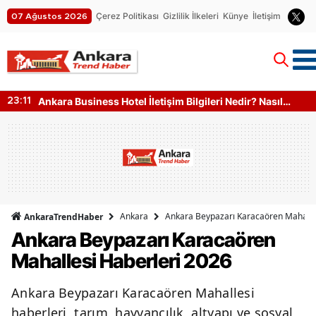
Çerez Politikası
Gizlilik İlkeleri
Künye
İletişim
07 Ağustos 2026
Ankara Business Hotel İletişim Bilgileri Nedir? Nasıl
23:11
Ulaşılır?
Ankara
Ankara Beypazarı Karacaören Mahalle
AnkaraTrendHaber
Ankara Beypazarı Karacaören
Mahallesi Haberleri 2026
Ankara Beypazarı Karacaören Mahallesi
haberleri, tarım, hayvancılık, altyapı ve sosyal