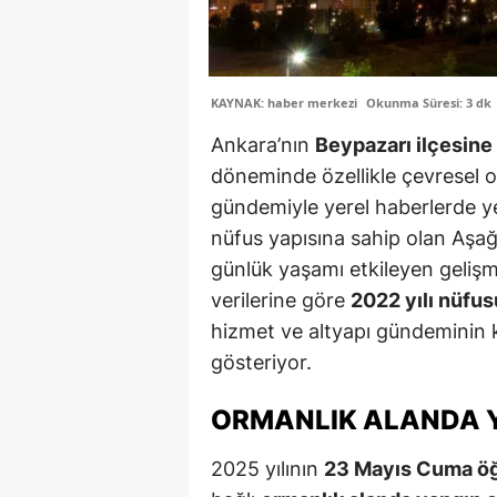
KAYNAK: haber merkezi
Okunma Süresi: 3 dk
Ankara’nın
Beypazarı ilçesine
döneminde özellikle çevresel ol
gündemiyle yerel haberlerde ye
nüfus yapısına sahip olan Aşa
günlük yaşamı etkileyen geliş
verilerine göre
2022 yılı nüfus
hizmet ve altyapı gündeminin 
gösteriyor.
ORMANLIK ALANDA Y
2025 yılının
23 Mayıs Cuma öğ