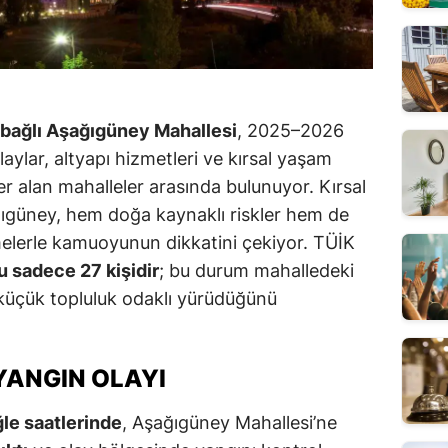
 bağlı Aşağıgüney Mahallesi
, 2025–2026
aylar, altyapı hizmetleri ve kırsal yaşam
r alan mahalleler arasında bulunuyor. Kırsal
ğıgüney, hem doğa kaynaklı riskler hem de
melerle kamuoyunun dikkatini çekiyor. TÜİK
u sadece 27 kişidir
; bu durum mahalledeki
küçük topluluk odaklı yürüdüğünü
ANGIN OLAYI
le saatlerinde
, Aşağıgüney Mahallesi’ne