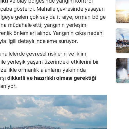
ıktı
ve olay bölgesinde yangını kontrol
n çaba gösterdi. Mahalle çevresinde yaşayan
ölgeye gelen çok sayıda itfaiye, orman bölge
na müdahale etti; yangının yerleşim
enlik önlemleri alındı. Yangının çıkış nedeni
a ilgili detaylı inceleme sürüyor.
ahallelerde çevresel risklerin ve iklim
 ile yerleşik yaşam üzerindeki etkilerini bir
ellikle ormanlık alanların yakınında
arşı
dikkatli ve hazırlıklı olması gerektiği
lanıyor.