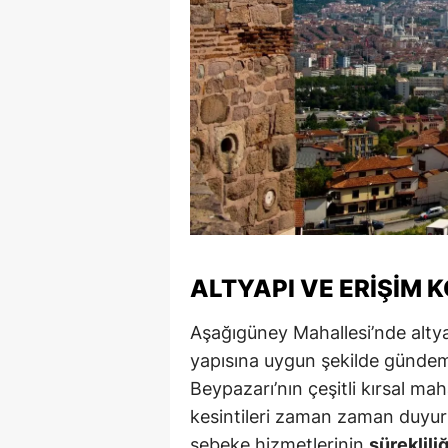
ALTYAPI VE ERIŞIM 
Aşağıgüney Mahallesi’nde altyap
yapısına uygun şekilde gündem
Beypazarı’nın çeşitli kırsal mah
kesintileri zaman zaman duyuru
şebeke hizmetlerinin
süreklili