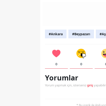
#Ankara
#Beypazarı
#Aş
0
0
Yorumlar
Yorum yapmak için, isterseniz
giriş
yapabili
* Bu içerik ile ilgili 