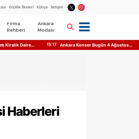
kası
Gizlilik İlkeleri
Künye
İletişim
Firma
Ankara
Rehberi
Modası
ı Kiralık Daire
Ankara Konser Bugün 4 Ağustos
15:17
ar?
2026 Kimler Sahnede?
 Haberleri