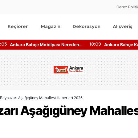
Çerez Politi
Keçiören
Magazin
Dekorasyon
Alışveriş
Ankara Bahçe Mobilyası Nereden
Ankara Bahçe Kat
:05
18:09
Alınır? Mobilya Kumaş Türleri
Fiyatları Ne Kad
Beypazarı Aşağıgüney Mahallesi Haberleri 2026
arı Aşağıgüney Mahallesi