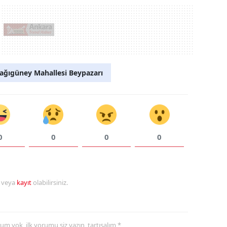
ağıgüney Mahallesi Beypazarı
0
0
0
0
r veya
kayıt
olabilirsiniz.
yorum yok, ilk yorumu siz yazın, tartışalım *