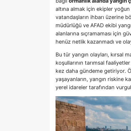
bağlı
ormanlık alanda yangın ç
altına almak için ekipler yoğu
vatandaşların ihbarı üzerine b
müdürlüğü ve AFAD ekibi yangı
alanlarına sıçramaması için güv
henüz netlik kazanmadı ve olayl
Bu tür yangın olayları, kırsal m
koşullarının tarımsal faaliyetler
kez daha gündeme getiriyor. Öz
yaşayanların, yangın riskine k
yerel idareler tarafından vurgu