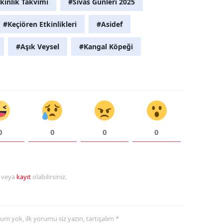
kinlik Takvimi
#Sivas Günleri 2025
#Keçiören Etkinlikleri
#Asidef
#Aşık Veysel
#Kangal Köpeği
0
0
0
0
r veya
kayıt
olabilirsiniz.
yorum yok, ilk yorumu siz yazın, tartışalım *