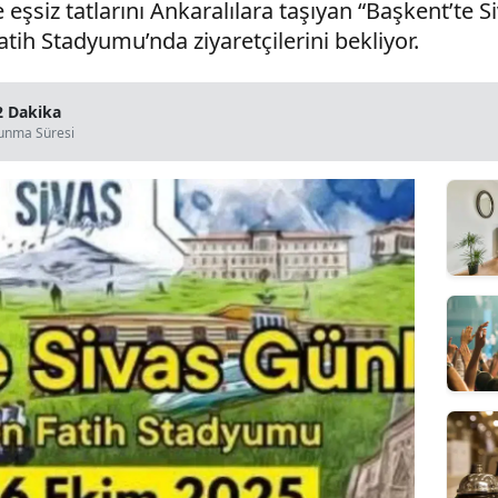
e eşsiz tatlarını Ankaralılara taşıyan “Başkent’te 
atih Stadyumu’nda ziyaretçilerini bekliyor.
2 Dakika
unma Süresi