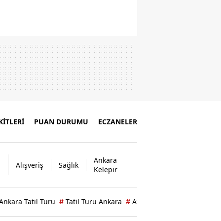
İTLERİ
PUAN DURUMU
ECZANELER
Ankara
Alışveriş
Sağlık
Kelepir
Ankara Tatil Turu
Tatil Turu Ankara
Atatürk Orman Çiftliği Kok
#
#