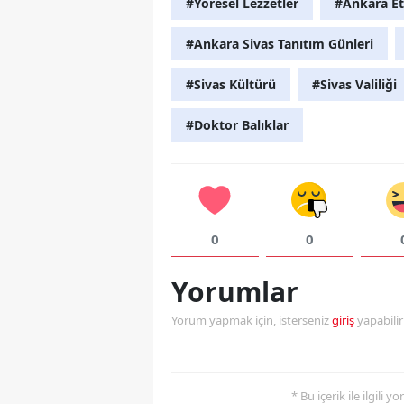
#Yöresel Lezzetler
#Ankara Et
#Ankara Sivas Tanıtım Günleri
#Sivas Kültürü
#Sivas Valiliği
#Doktor Balıklar
0
0
Yorumlar
Yorum yapmak için, isterseniz
giriş
yapabili
* Bu içerik ile ilgili 