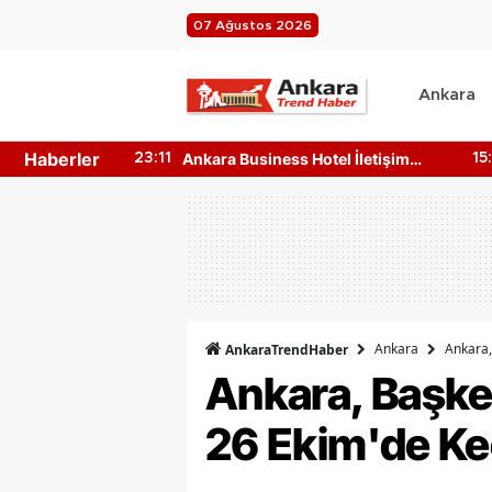
07 Ağustos 2026
Ankara
Haberler
n 4 Ağustos
Ankara Business Hotel İletişim
23:11
15
e?
Bilgileri Nedir? Nasıl Ulaşılır?
Ankara
Ankara,
AnkaraTrendHaber
Ankara, Başken
26 Ekim'de Ke