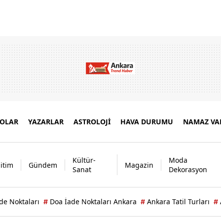
EOLAR
YAZARLAR
ASTROLOJİ
HAVA DURUMU
NAMAZ VAK
Kültür-
Moda
itim
Gündem
Magazin
Sanat
Dekorasyon
de Noktaları
Doa İade Noktaları Ankara
Ankara Tatil Turları
#
#
#