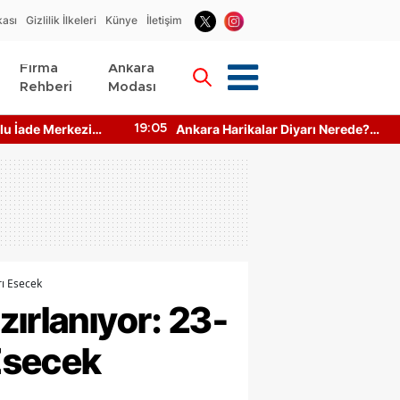
kası
Gizlilik İlkeleri
Künye
İletişim
Firma
Ankara
Rehberi
Modası
u İade Merkezi
Ankara Harikalar Diyarı Nerede?
19:05
to Makinesi
Giriş Ücretleri Ne Kadar?
rı Esecek
zırlanıyor: 23-
Esecek