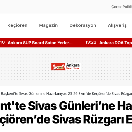
Çerez Politi
Keçiören
Magazin
Dekorasyon
Alışveriş
Ankara SUP Board Satan Yerler
Ankara DOA Topl
:10
19:22
Nerede? Kano Fiyatları!
Nerede? Depozi
Nerede?
 Başkent'te Sivas Günleri’ne Hazırlanıyor: 23-26 Ekim'de Keçiören’de Sivas Rüzga
t'te Sivas Günleri’ne Ha
çiören’de Sivas Rüzgarı 