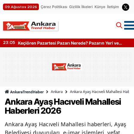
Çerez Politikası
Gizlilik İlkeleri
Künye
İletişim
09 Ağustos 2026
Keçiören Pazartesi Pazarı Nerede? Pazarın Yeri ve
23:05
Kapanış Saati
Ankara
Ankara Ayaş Hacıveli Mahallesi Haber
AnkaraTrendHaber
Ankara Ayaş Hacıveli Mahallesi
Haberleri 2026
Ankara Ayaş Hacıveli Mahallesi haberleri, Ayaş
Belediyesi duyuruları, e-imar işlemleri, vefat