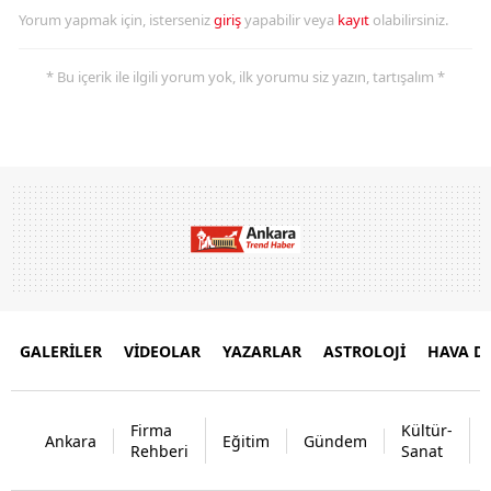
Yorum yapmak için, isterseniz
giriş
yapabilir veya
kayıt
olabilirsiniz.
* Bu içerik ile ilgili yorum yok, ilk yorumu siz yazın, tartışalım *
GALERİLER
VİDEOLAR
YAZARLAR
ASTROLOJİ
HAVA 
Firma
Kültür-
Ankara
Eğitim
Gündem
Rehberi
Sanat