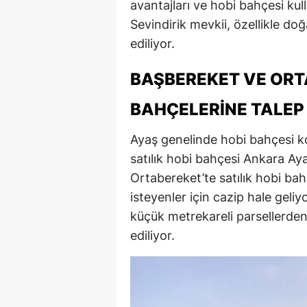
avantajları ve hobi bahçesi kull
Sevindir­ik mevkii, özellikle do
ediliyor.
BAŞBEREKET VE ORTA
BAHÇELERINE TALEP
Ayaş genelinde hobi bahçesi k
satılık hobi bahçesi Ankara A
Ortabe­reket’te satılık hobi ba
isteyenler için cazip hale geliy
küçük metrekareli parsellerden 
ediliyor.