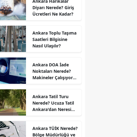
Ankara Harikalar
Diyarı Nerede? Giriş
Ücretleri Ne Kadar?
Ankara Toplu Taşıma
Saatleri Bilgisine
Nasıl Ulaşılır?
Ankara DOA İade
Noktaları Nerede?
Makineler Çalışıyor
mu?
Ankara Tatil Turu
Nerede? Ucuza Tatil
Ankara'dan Neresi
Var?
Ankara TÜİK Nerede?
Bölge Müdürlüğü ve