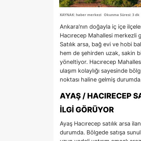
KAYNAK: haber merkezi
Okunma Süresi: 3 dk
Ankara’nın doğayla iç içe ilçel
Hacırecep Mahallesi merkezli ga
Satılık arsa, bağ evi ve hobi ba
hem de şehirden uzak, sakin bi
yöneltiyor. Hacırecep Mahalle
ulaşım kolaylığı sayesinde bölg
noktası haline gelmiş durumda
AYAŞ / HACIRECEP S
İLGI GÖRÜYOR
Ayaş Hacırecep satılık arsa ilan
durumda. Bölgede satışa sunula