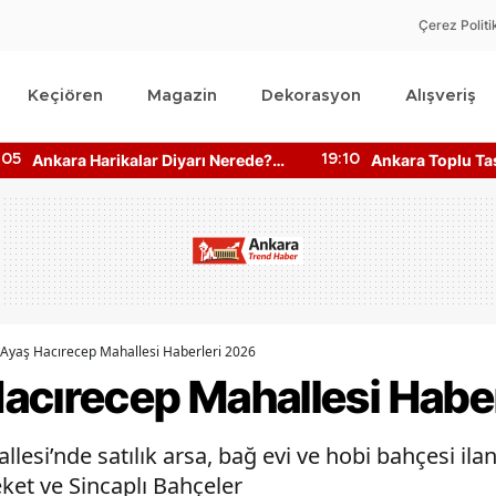
Çerez Politi
Keçiören
Magazin
Dekorasyon
Alışveriş
Ankara Toplu Taşıma Saatleri
Ankara DOA İ
19:10
16:22
Bilgisine Nasıl Ulaşılır?
Makineler Çal
Ayaş Hacırecep Mahallesi Haberleri 2026
acırecep Mahallesi Habe
si’nde satılık arsa, bağ evi ve hobi bahçesi ilanl
ket ve Sincaplı Bahçeler