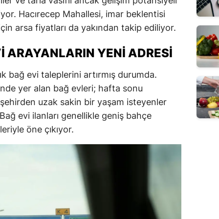
ler ve tarla vasıflı ancak gelişim potansiyeli
iyor. Hacırecep Mahallesi, imar beklentisi
için arsa fiyatları da yakından takip ediliyor.
VI ARAYANLARIN YENI ADRESI
ık bağ evi taleplerini artırmış durumda.
nde yer alan bağ evleri; hafta sonu
 şehirden uzak sakin bir yaşam isteyenler
Bağ evi ilanları genellikle geniş bahçe
leriyle öne çıkıyor.