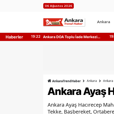
06 Ağustos 2026
Ankara
Haberler
 İade Merkezi
Ankara Harikalar Diyarı Nerede?
19:05
 Makinesi
Giriş Ücretleri Ne Kadar?
Ankara
Ankara 
AnkaraTrendHaber
Ankara Ayaş H
Ankara Ayaş Hacırecep Mahalle
Tekke, Başbereket, Ortabe­re