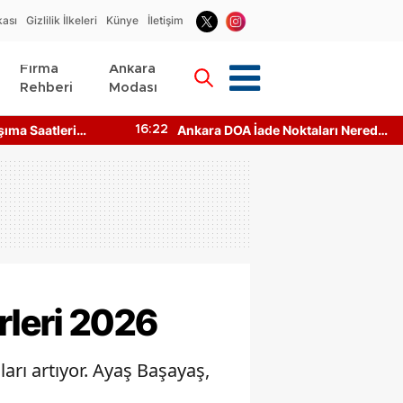
kası
Gizlilik İlkeleri
Künye
İletişim
Firma
Ankara
Rehberi
Modası
ade Noktaları Nerede?
Ankara Tatil Turu Nerede? Ucuza
21:36
ışıyor mu?
Tatil Ankara'dan Neresi Var?
rleri 2026
arı artıyor. Ayaş Başayaş,