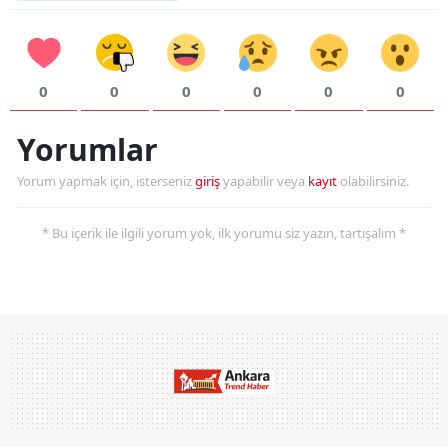
0
0
0
0
0
0
Yorumlar
Yorum yapmak için, isterseniz
giriş
yapabilir veya
kayıt
olabilirsiniz.
* Bu içerik ile ilgili yorum yok, ilk yorumu siz yazın, tartışalım *