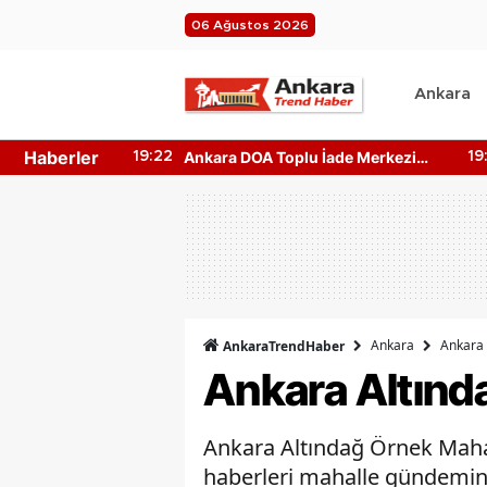
06 Ağustos 2026
Ankara
Haberler
plu İade Merkezi
Ankara Harikalar Diyarı Nerede?
19:05
ito Makinesi
Giriş Ücretleri Ne Kadar?
Ankara
Ankara 
AnkaraTrendHaber
Ankara Altınd
Ankara Altındağ Örnek Mahal
haberleri mahalle gündemini 