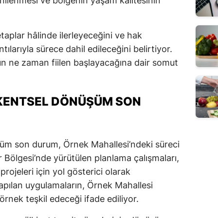
ilenmesi ve bölgenin yaşam kalitesinin
taplar hâlinde ilerleyeceğini ve hak
tılarıyla sürece dahil edileceğini belirtiyor.
ün ne zaman fiilen başlayacağına dair somut
 KENTSEL DÖNÜŞÜM SON
şüm son durum, Örnek Mahallesi’ndeki süreci
er Bölgesi’nde yürütülen planlama çalışmaları,
ojeleri için yol gösterici olarak
yapılan uygulamaların, Örnek Mahallesi
rnek teşkil edeceği ifade ediliyor.