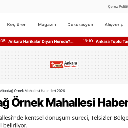
Çerez Politi
Keçiören
Magazin
Dekorasyon
Alışveriş
Ankara Toplu Taşıma Saatleri
Ankara DO
19:10
16:22
Bilgisine Nasıl Ulaşılır?
Makineler
Altındağ Örnek Mahallesi Haberleri 2026
ağ Örnek Mahallesi Haber
lesi’nde kentsel dönüşüm süreci, Telsizler Bölge
belirliyor.