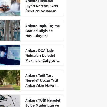
Ankara Harikalar
Diyarı Nerede? Giriş
Ücretleri Ne Kadar?
Ankara Toplu Taşıma
Saatleri Bilgisine
Nasıl Ulaşılır?
Ankara DOA İade
Noktaları Nerede?
Makineler Çalışıyor
mu?
Ankara Tatil Turu
Nerede? Ucuza Tatil
Ankara'dan Neresi
Var?
Ankara TÜİK Nerede?
Bölge Müdürlüğü ve