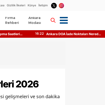
kası
Gizlilik İlkeleri
Künye
İletişim
Firma
Ankara
Rehberi
Modası
A İade Noktaları Nerede?
Ankara Tatil Turu Nerede? Ucu
21:36
 Çalışıyor mu?
Tatil Ankara'dan Neresi Var?
leri 2026
si gelişmeleri ve son dakika