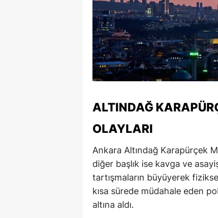
ALTINDAĞ KARAPÜRÇ
OLAYLARI
Ankara Altındağ Karapürçek Ma
diğer başlık ise kavga ve asayi
tartışmaların büyüyerek fiziks
kısa sürede müdahale eden polis
altına aldı.