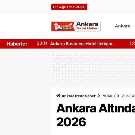
07 Ağustos 2026
Ankara
Haberler
ustos
Ankara Business Hotel İletişim
An
23:11
15:10
Bilgileri Nedir? Nasıl Ulaşılır?
Ne
Ankara
Ankara 
AnkaraTrendHaber
Ankara Altınd
2026