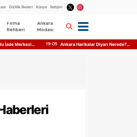
kası
Gizlilik İlkeleri
Künye
İletişim
Firma
Ankara
Rehberi
Modası
e Merkezi
Ankara Harikalar Diyarı Nerede?
19:05
19:1
inesi
Giriş Ücretleri Ne Kadar?
Haberleri