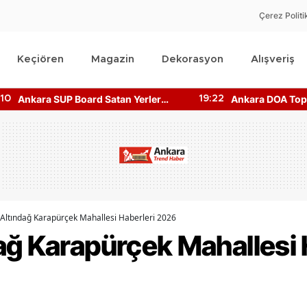
Çerez Politi
Keçiören
Magazin
Dekorasyon
Alışveriş
kara SUP Board Satan Yerler
Ankara DOA Toplu İad
19:22
rede? Kano Fiyatları!
Nerede? Depozito Mak
Nerede?
Altındağ Karapürçek Mahallesi Haberleri 2026
ağ Karapürçek Mahallesi 