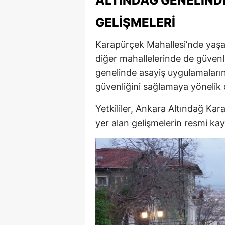
ALTINDAĞ GENELIND
GELIŞMELERI
Karapürçek Mahallesi’nde yaşana
diğer mahallelerinde de güvenlik
genelinde asayiş uygulamalarını
güvenliğini sağlamaya yönelik 
Yetkililer, Ankara Altındağ Kar
yer alan gelişmelerin resmi kayn