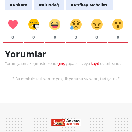
#Ankara
#Altındağ
#Atıfbey Mahallesi
0
0
0
0
0
0
Yorumlar
Yorum yapmak için, isterseniz
giriş
yapabilir veya
kayıt
olabilirsiniz.
* Bu içerik ile ilgili yorum yok, ilk yorumu siz yazın, tartışalım *