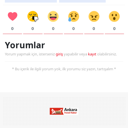
0
0
0
0
0
0
Yorumlar
Yorum yapmak için, isterseniz
giriş
yapabilir veya
kayıt
olabilirsiniz.
* Bu içerik ile ilgili yorum yok, ilk yorumu siz yazın, tartışalım *