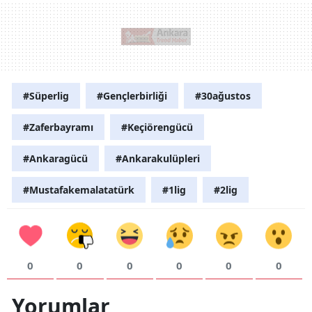
#Süperlig
#Gençlerbirliği
#30ağustos
#Zaferbayramı
#Keçiörengücü
#Ankaragücü
#Ankarakulüpleri
#Mustafakemalatatürk
#1lig
#2lig
0
0
0
0
0
0
Yorumlar