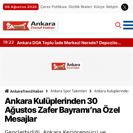
Çerez Politikası
Gizlilik İlkeleri
Künye
İletişim
06 Ağustos 2026
Ankara DOA Toplu İade Merkezi Nerede? Depozito
19:22
Makinesi Nerede?
Ankara Spor Takımları
Ankara Kulüplerinden 3
AnkaraTrendHaber
Ankara Kulüplerinden 30
Ağustos Zafer Bayramı’na Özel
Mesajlar
Gençlerbirliği, Ankara Keçiörengücü ve