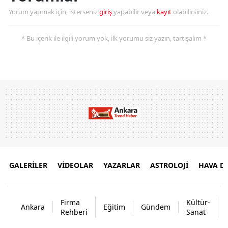
Yorum yapmak için, isterseniz
giriş
yapabilir veya
kayıt
olabilirsiniz.
* Bu içerik ile ilgili yorum yok, ilk yorumu siz yazın, tartışalım *
GALERİLER
VİDEOLAR
YAZARLAR
ASTROLOJİ
HAVA 
Firma
Kültür-
Ankara
Eğitim
Gündem
Rehberi
Sanat